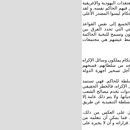
تقدات اليهودية والإغريقية
 فيهم الحاكم نفسه. و لقد
حكام ليسوا المصدر الأعلى
 الجميع إلى نفس القواعد
هي التي تحدد الفرق بين
نون وتسمح للنخبة الحاكمة
ن نمط عيشهم هي مجتمعات
حكام يملكون وسائل الإكراه
حد من سلطاتهم. فمنحهم
جل تسخير أجهزة الدولة
سلطة للحاكم. فهي تستمد
الإكراه، فالخطر الحقيقي
أدوات تخدم مصالح الشعب
تها. ولا يتم ذلك عامة إلا
سلطة التنفيذية عن طريق
 بل على العكس من ذلك،
. فما يمكن أن نتعلمه من
راراته و أن لا يجبره على