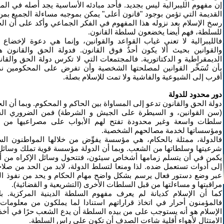
إن مفهوم الليبرالية ليس بجديد. فأحد مبادئه الأساسية يجد أصله في المع
القديمة التي تؤمن بوجود "قانون أعلى" يمكن بموجبه مساءلة الجميع بمن
رسخ الإسلام بعد نزوله هذا المفهوم في الفكر الجماعي وأكد على أن ال
للسلطة، فهم أيضا يخضعون لسلطة القانون.
فالليبرالية لا تعني غياب القواعد والقوانين، وإنما هي دعوة لإخضاع
والقوانين بحيث ألا يكون أحدٌ فوق القانون. فدولة الحق والقانون 
الديمقراطية و الدكتاتورية. فالمجتمعات التي لا تكرس دولة الحق والقا
بأن تُسَخِّر القوانين لمصلحتها الشخصية وأن تفرض على المحكومي
أقرب إلى الشيوعية والفاشية ولا تمت للإسلام بصلة.
دور محدود للدولة
دولة الحق والقانون تدعو إلى المساواة بين الحاكم و المحكوم. وبما أن ال
(سن القوانين، و السيطرة على الجيش و الشرطة) فمن الضروري ال
سلطات واسعة وغير محدودة تفتح لهم الأبواب على مصراعيها من أ
ومؤسساتها لخدمة مصالحهم الشخصية.
فالدولة، ممثلة بالحكام، هي مؤسسة يفوِّض من خلالها المواطنون ال
شرعيتها وسلطاتها من الشعب. وبما أن الدولة مؤسسة قوية تملك وسائل 
يكمن في أن يتسلم زمامها أشخاص سيئون، فتتحول وسائل الإكراه من 
إلى أدوات تستعمل ضده. لذا ومنعا لتسلط الدولة، لابد من الحد من صلاحيا
عبر وضع دستور فعال يرسم بشكل واضح مهام الحكام و يحد من نفوذ ال
مراقبتها و مساءلتها من قبل السلطات الأخرى (التشريعية و القضائية).
كما أن الإسلام كديانة لم يعرف مفهوم السلطة الدينية المركزية.
فالمؤمنون أحرار في اتخاذ قراراتهم استنادا لما يملكون من معلومات
الإسلام هو أنه يستوجب على من بيده السلطة أن يدع الشعب حرًا في أخذ ق
الامتثال لأهواء أقلية شاءت الصدف أن تكون على راس السلطة.