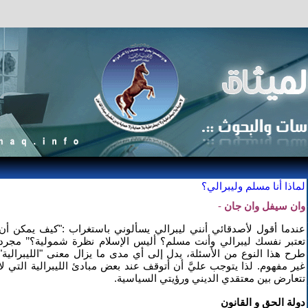
لماذا أنا مسلم وليبرالي؟
وان سيفل وان جان
-
عندما أقول لأصدقائي أنني ليبرالي يسألوني باستغراب :"كيف يمكن أن
تعتبر نفسك ليبرالي وأنت مسلم؟ أليس الإسلام نظرة شمولية؟’’ مجرد
طرح هذا النوع من الأسئلة، يدل إلى أي مدى ما يزال معنى "الليبرالية"
غير مفهوم. لذا يتوجب عليَّ أن أتوقف عند بعض مبادئ الليبرالية التي لا
تتعارض بين معتقدي الديني ورؤيتي السياسية.
دولة الحق و القانون