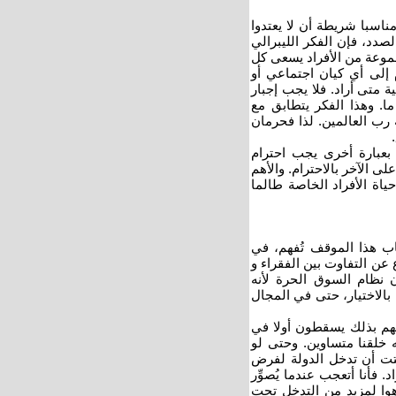
مناسبا شريطة أن لا يعتدوا
لصدد، فإن الفكر الليبرالي
مجموعة من الأفراد يسعى كل
م إلى أي كيان اجتماعي أو
 متى أراد. فلا يجب إجبار
ما. وهذا الفكر يتطابق مع
 رب العالمين. لذا فحرمان
بعبارة أخرى يجب احترام
ى الآخر بالاحترام. والأهم
ياة الأفراد الخاصة طالما
ب هذا الموقف تُفهم، في
 عن التفاوت بين الفقراء و
ون نظام السوق الحرة لأنه
 بالاختيار، حتى في المجال
نهم بذلك يسقطون أولا في
 خلقنا متساوين. وحتى لو
ثبتت أن تدخل الدولة لفرض
 فأنا أتعجب عندما يُصوِّر
هوا لمزيد من التدخل تحت