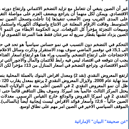
غير أن الصين ينبغي أن تتعامل مع تزايد التضخم الائتماني وارتفاع دورته 
الاقتصادي. ويمكن لكل منهما أن يتراجع ويضعف العزم على مواصلة الت
المتوسط. وفاقت الارقام المعلنة عن الانتاج واستهلاك الكهرباء واستثمار
ومبيعات التجزئة مؤخراً كل التوقعات. تريد الحكومة الابطاء من النمو ال
الصين يزداد تشبهاً بقطار سريع له سرعتان فقط هما السرعة القصوى أو ال
التحكم في التضخم دون التسبب في نمو حساس سياسياً هو تحد في حد ذ
الى ‬5,1٪ في نوفمبر الماضي سوف يهدد الاستقرار وذكرت وسائل الاعلام 
الاحتجاجات على ارتفاع التضخم. والسبب وراء هذا هو ارتفاع اسعار الغذاء
يجب ان نتوقعه في اقتصاد ليس فيه رابط للائتمان والمال والاجور التي 
النمو الاقتصادي. وتراجع التضخم في اسعار المنازل من ‬13٪ مؤخراً لكن السوق لاتزال محمومة.
منذ ن‬‬‬
ظل أن نمو المعروض النقدي ‬2 في الصين أعلى منه في الو
يحتل المركز الثالث عالمياً بعد اميركا. وسوف يظل التناقض قائماً حت
النقدي ‬2 في اميركا القروض والودائع خارج القياس الرسمي. معدلات
الصين حالياً - ‬2,6٪ وأسعار فوائد الاقراض ليست إيجابية أيضاً (بال
الموقف السياسي الاخير في الصين امر مهم على نطاق اوسع.
*عن صحيفة" البيان" الإماراتية