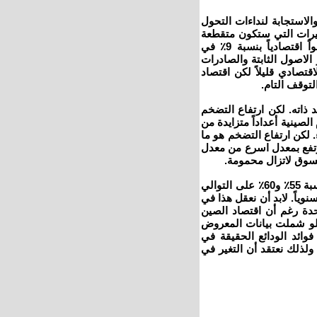
والاستجابة لنداءات التحول
غيرات التي ستكون متقطعة
على المدى القريب ومن الأصعب تنفيذها إذا تأجلت.وتسجل الصين نمواً اقتصادياً بنسبة ‬9٪ في
 الاصول الثابتة والصادرات
اقتصادي قليلاً لكن اقتصاد
توقف التام.
اته. لكن ارتفاع التضخم
الصينية أعداداً متزايدة من
. لكن ارتفاع التضخم هو ما
ترتفع بمعدل اسرع من معدل
ارتفع المعروض النقدي (نقد ‬2) ومعدل اقراض البنوك بالعملة المحلية بنسبة ‬55٪ و‬60٪ على التوالي
هاية عام 2008. ولايزال المعروض النقدي 2 يرتفع بمعدل يقارب 20٪ سنوياً. لابد أن نعقل هذا في
لايات المتحدة رغم أن اقتصاد الصين
ى لو شملت بيانات المعروض
 فوائد الودائع الحقيقة في
سالب). ولذلك نعتقد أن التغير في