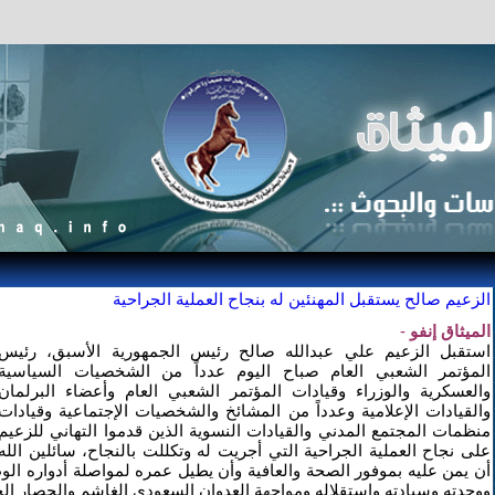
الزعيم صالح يستقبل المهنئين له بنجاح العملية الجراحية
الميثاق إنفو
-
استقبل الزعيم علي عبدالله صالح رئيس الجمهورية الأسبق، رئيس
المؤتمر الشعبي العام صباح اليوم عدداً من الشخصيات السياسية
والعسكرية والوزراء وقيادات المؤتمر الشعبي العام وأعضاء البرلمان
والقيادات الإعلامية وعدداً من المشائخ والشخصيات الإجتماعية وقيادات
منظمات المجتمع المدني والقيادات النسوية الذين قدموا التهاني للزعيم
على نجاح العملية الجراحية التي أجريت له وتكللت بالنجاح، سائلين الله
أن يمن عليه بموفور الصحة والعافية وأن يطيل عمره لمواصلة أدواره ال
ووحدته وسيادته واستقلاله ومواجهة العدوان السعودي الغاشم والحصار الج