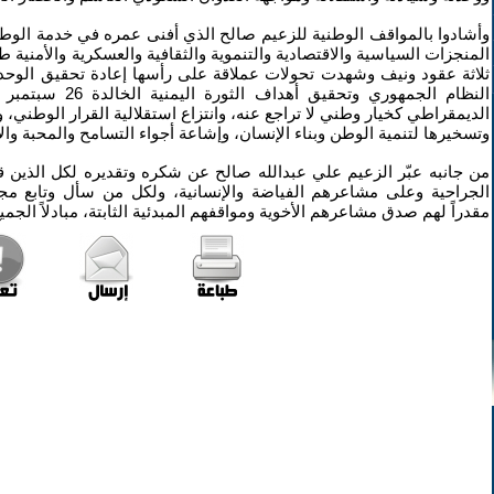
وأشادوا بالمواقف الوطنية للزعيم صالح الذي أفنى عمره في خدمة الو
المنجزات السياسية والاقتصادية والتنموية والثقافية والعسكرية والأمنية 
ثلاثة عقود ونيف وشهدت تحولات عملاقة على رأسها إعادة تحقيق الوحدة 
الديمقراطي كخيار وطني لا تراجع عنه، وانتزاع استقلالية القرار الوطني، 
وتسخيرها لتنمية الوطن وبناء الإنسان، وإشاعة أجواء التسامح والمحبة وال
من جانبه عبّر الزعيم علي عبدالله صالح عن شكره وتقديره لكل الذين قدم
الجراحية وعلى مشاعرهم الفياضة والإنسانية، ولكل من سأل وتابع مج
مقدراً لهم صدق مشاعرهم الأخوية ومواقفهم المبدئية الثابتة، مبادلاً الجميع 