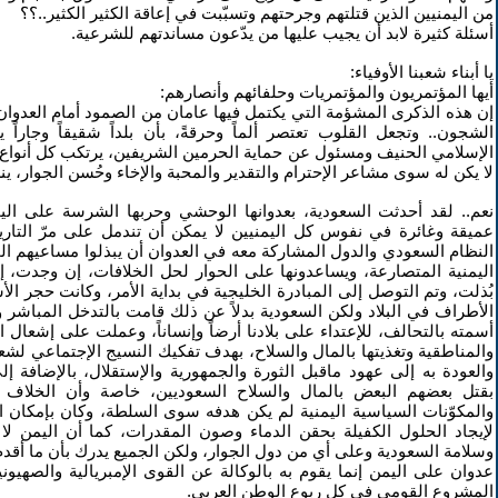
من اليمنيين الذين قتلتهم وجرحتهم وتسبّبت في إعاقة الكثير الكثير..؟؟
أسئلة كثيرة لابد أن يجيب عليها من يدّعون مساندتهم للشرعية.
يا أبناء شعبنا الأوفياء:
أيها المؤتمريون والمؤتمريات وحلفائهم وأنصارهم:
إن هذه الذكرى المشؤمة التي يكتمل فيها عامان من الصمود أمام العدوان ع
الشجون.. وتجعل القلوب تعتصر ألماً وحرقةً، بأن بلداً شقيقاً وجاراً يد
الإسلامي الحنيف ومسئول عن حماية الحرمين الشريفين، يرتكب كل أنوا
لا يكن له سوى مشاعر الإحترام والتقدير والمحبة والإخاء وحُسن الجوار، ين
نعم.. لقد أحدثت السعودية، بعدوانها الوحشي وحربها الشرسة على اليمن
عميقة وغائرة في نفوس كل اليمنيين لا يمكن أن تندمل على مرّ التاري
النظام السعودي والدول المشاركة معه في العدوان أن يبذلوا مساعيهم الخ
اليمنية المتصارعة، ويساعدونها على الحوار لحل الخلافات، إن وجدت، إس
بُذلت، وتم التوصل إلى المبادرة الخليجية في بداية الأمر، وكانت حجر ا
أسمته بالتحالف، للإعتداء على بلادنا أرضاً وإنساناً، وعملت على إشعال 
والمناطقية وتغذيتها بالمال والسلاح، بهدف تفكيك النسيج الإجتماعي لشع
والعودة به إلى عهود ماقبل الثورة والجمهورية والإستقلال، بالإضافة 
بقتل بعضهم البعض بالمال والسلاح السعوديين، خاصة وأن الخلاف
والمكوّنات السياسية اليمنية لم يكن هدفه سوى السلطة، وكان بإمكان ا
لإيجاد الحلول الكفيلة بحقن الدماء وصون المقدرات، كما أن اليمن ل
وسلامة السعودية وعلى أي من دول الجوار، ولكن الجميع يدرك بأن ما أقد
عدوان على اليمن إنما يقوم به بالوكالة عن القوى الإمبريالية والصهيو
المشروع القومي في كل ربوع الوطن العربي.