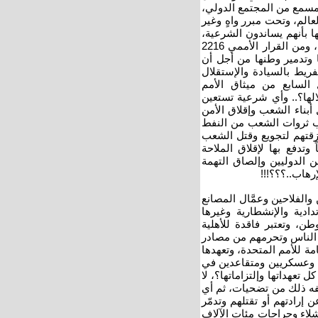
ومسمع من المجتمع الدولي،
الم، وتحت مبرر واهٍ وغير
 بأنهم يساندون الشرعية،
غير مدركين بأن الشرعية تُستمد من الشعب ولا تُستمد من دول العدوان، ومن القرار الأممي 2216
ا وتدمير وطنها من أجل أن
ريط بالسيادة والإستقلال
السابع من ميثاق الأمم
الها؟.. وأي شرعية تستعين
أبناء الشعب وإقلاق الأمن
ب ثروات الشعب من النفط
تزقتهم لتجويع وقتل الشعب
وتدفع بها لإقلاق الملاحة
ن الدوليين وإلصاق التهمة
رهاب..؟؟؟!!!
الفلاحين وعمَّال المصانع
تدادية والإنشطارية وغيرها
ن، وتعتبر فاقدة للأهلية
 الناس وتحرمهم من مصادر
مة للأمم المتحدة، وتعهدها
 وعسكريين ومتقاعدين في
تعهداتها وإلتزاماتها؟، لا
ّفه ذلك من تضحيات، ثم أي
إرادتهم أو تقتلهم وتدمّر
شلاء وجراحات مئات الآلاف