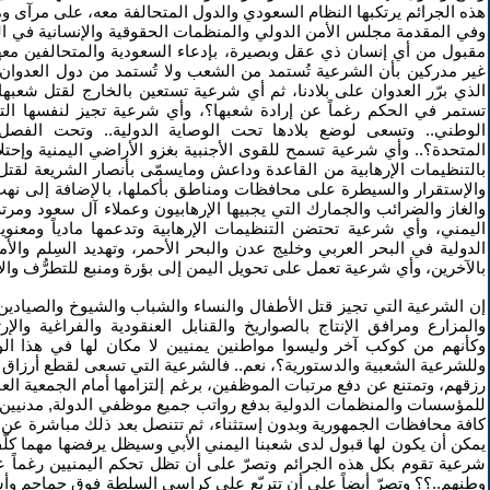
هذه الجرائم يرتكبها النظام السعودي والدول المتحالفة معه، على مرآى 
وفي المقدمة مجلس الأمن الدولي والمنظمات الحقوقية والإنسانية في الع
مقبول من أي إنسان ذي عقل وبصيرة، بإدعاء السعودية والمتحالفين معها
الذي برّر العدوان على بلادنا، ثم أي شرعية تستعين بالخارج لقتل شعبه
تستمر في الحكم رغماً عن إرادة شعبها؟، وأي شرعية تجيز لنفسها التف
الوطني.. وتسعى لوضع بلادها تحت الوصاية الدولية.. وتحت الفصل 
المتحدة؟.. وأي شرعية تسمح للقوى الأجنبية بغزو الأراضي اليمنية وإحتل
بالتنظيمات الإرهابية من القاعدة وداعش ومايسمّى بأنصار الشريعة لقتل 
والإستقرار والسيطرة على محافظات ومناطق بأكملها، بالإضافة إلى نه
والغاز والضرائب والجمارك التي يجبيها الإرهابيون وعملاء آل سعود ومر
اليمني، وأي شرعية تحتضن التنظيمات الإرهابية وتدعمها مادياً ومعنوياً 
الدولية في البحر العربي وخليج عدن والبحر الأحمر، وتهديد السِلم والأم
بالآخرين، وأي شرعية تعمل على تحويل اليمن إلى بؤرة ومنبع للتطرُّف والإ
إن الشرعية التي تجيز قتل الأطفال والنساء والشباب والشيوخ والصيادين و
والمزارع ومرافق الإنتاج بالصواريخ والقنابل العنقودية والفراغية والإر
وكأنهم من كوكب آخر وليسوا مواطنين يمنيين لا مكان لها في هذا الوط
وللشرعية الشعبية والدستورية؟، نعم.. فالشرعية التي تسعى لقطع أرزاق
رزقهم، وتمتنع عن دفع مرتبات الموظفين، برغم إلتزامها أمام الجمعية العا
للمؤسسات والمنظمات الدولية بدفع رواتب جميع موظفي الدولة, مدنيين
كافة محافظات الجمهورية وبدون إستثناء، ثم تتنصل بعد ذلك مباشرة عن كل 
يمكن أن يكون لها قبول لدى شعبنا اليمني الأبي وسيظل يرفضها مهما كل
شرعية تقوم بكل هذه الجرائم وتصرّ على أن تظل تحكم اليمنيين رغماً عن 
وطنهم..؟؟ وتصرّ أيضاً على أن تتربّع على كراسي السلطة فوق جماجم وأ