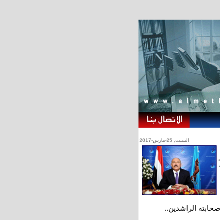
السبت, 25-مارس-2017
صحابته الراشدين..