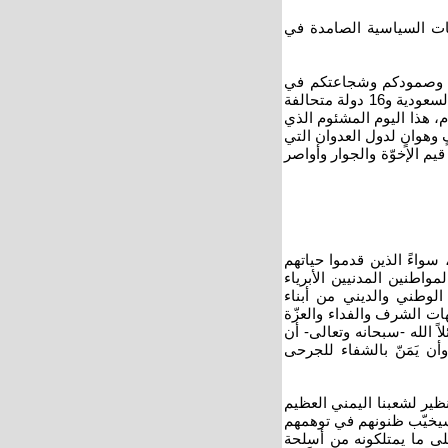
ّنات السياسية الصامدة في
اتكم وصمودكم وشجاعتكم في
مواجهة العدوان الهمجي الغادر المتفرّد في بشاعته ووحشيته الذي تشنه السعودية و16 دولة متحالفة
معها منذ عامين وبصورة متواصلة، وعلى وجه التحديد منذ 26 مارس 2015م، هذا اليوم المشئوم الذي
وهوانٍ لدول العدوان التي
يم الإخوّة والجوار وأواصر
 سواءً الذين قدموا حياتهم
مواطنين المدنيين الأبرياء
 الوطني والديني من أبناء
هات الشرف والفداء والعزّة
 الله -سبحانه وتعالى- أن
ن يَمَنّ بالشفاء للجرحى
ظير لشعبنا اليمني العظيم
يخيّب ظنونهم في توهمهم
 على ما يمتلكونه من أسلحة