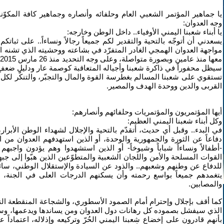
يا جماهير المؤتمر الشعبي العام وحلفائه وأنصاره وجماهير كافة المكو
وجه العدوان:
يا أبناء شعبنا اليمني الأوفياء.. داخل الوطن وخارجه:
يسعدني أن أتوجّه بالتحية والتقدير لكم جميعاً رجالاً ونساءاً.. على ثب
سيظل محفوراً في ذاكرة شعبنا وأجياله المتعاقبة كوصمة عار ودليل ضعفٍ 
تستقوي على شعبنا المسالم بغطرسة القوة والمال والتجبّر، والتنكّر لكل ق
القربى والدين ووحدة الهدف والمصير.
أيها المؤتمريون والمؤتمريات وحلفائهم وأنصارهم:
وكل أبناء شعبنا اليمني العظيم:
في البدء.. وقبل أي حديث، أتقدّم بالتحية والإجلال لشهداء الوطن الأبرار،
دفاعاً عن الثورة والجمهورية والوحدة، أو الذين استهدفهم العدوان من ال
-أطفالاً ونساءاً شباباً وشيوخاً- أو الذين استشهدوا وهم يؤدون واجبهم
القوات المسلحة والأمن واللجان الشعبية والمتطوّعين الذين هبّوا إلى جب
للدفاع عن وطنهم وشعبهم.. والذود عن السيادة والإستقلال الوطني، سائلاً
يتغمدهم جميعاً بواسع رحمته وأن يسكنهم الدرجات العلى في الجنة، وأ
والمصابين.
كما أقف بإجلال وإحترام أمام الصمود الأسطوري، والشجاعة المنقطعة الن
الذي سيفشل بصموده كل رهانات دول العدوان ومن يساندها ويدعمها، وس
بأنهم قادرون على إخضاع شعبنا اليمني الحُرّ وتركيعه وإذلاله، اعتماداً