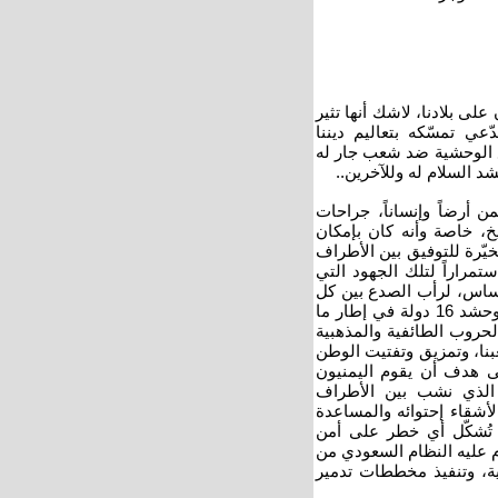
لى بلادنا، لاشك أنها تثير
ّعي تمسّكه بتعاليم ديننا
ع الوحشية ضد شعب جار له
شد السلام له وللآخرين..
 أرضاً وإنساناً، جراحات
خ، خاصة وأنه كان بإمكان
يّرة للتوفيق بين الأطراف
تمراراً لتلك الجهود التي
لأساس، لرأب الصدع بين كل
الأطراف في البلاد ولكن السعودية بدلاً عن ذلك قامت بالتدخل المباشر وحشد 16 دولة في إطار ما
الحروب الطائفية والمذهبية
بنا، وتمزيق وتفتيت الوطن
إلى هدف أن يقوم اليمنيون
 الذي نشب بين الأطراف
لأشقاء إحتوائه والمساعدة
ا تُشكّل أي خطر على أمن
م عليه النظام السعودي من
نية، وتنفيذ مخططات تدمير