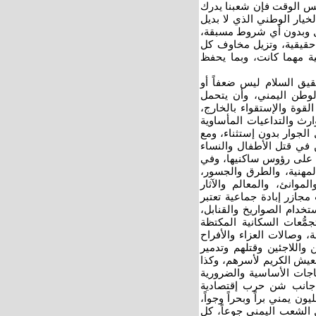
فس الوقت فإن شعبنا يدرك
لخيار الوطني الذي لا بديل
ول وبدون أي شروط مسبقة،
حقيقية، وتزيل مخاوف كل
ية مهما كانت، وبما يحفظ
قيق السلام ليس ضعفاً أو
لوطن اليمني، وأن يتحمل
القوة والإستقواء بالخارج،
وارث والتداعيات المأساوية
الجوار بدون إستثناء، ومع
عن في قتل الأطفال والنساء
ل على رؤوس ساكنيها، وفي
لمهنية، والطرق والجسور،
موانئ، والمعالم والآثار
مجازر إبادة جماعية تعتبر
تخدام الصواريخ والقنابل،
جمُّعات السكانية المكتظة
ة، وصالات العزاء والأفراح
 واللاجئين وقتلهم وتدمير
عيش الكريم لأسرهم، وكذا
ياجات الأساسية والضرورية
 جانب شن حرب إقتصادية
من خلال الحصار الشامل والجائر المفروض منذ عامين على 27 مليون يمني براً وبحراً وجواً،
ل الشعب اليمني جوعاً، كل