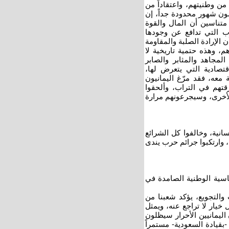
 من وطنيتهم، واعتقاداً من
ضون شهور محدودة جداً، إن
 متناسين أن المال والقوة
وب التي تدافع عن وجودها
 الإرادة الصلبة والمقاومة
م، وهذه حتمية تاريخية لا
 المجاهد والمثابر والصابر
قتصادية التي يتعرض لها،
معه، فقد مرّغ اليمانيون
قتهم في التراب، وألحقوا
الأخرى، وسيجرعونهم مرارة
سانية، وخالفوا كل الشرائع
، وارتكبوا جرائم حرب يندى
ياسية الوطنية الصامدة في
 والتجويع، يؤكد شعبنا من
خيار لا تراجع عنه، ويمثل
 اليمانيين الأحرار سيظلون
بقيادة السعودية- مستمراً