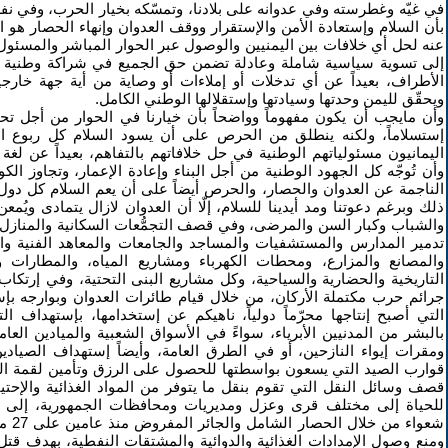
في غيّه وغطرسته وفي عدوانه على بلادنا، وتمسّكه بخيار الحرب، وفي ن
بأن السلام وإستعادة الأمن والإستقرار ووقف العدوان وإنهاء الحصار هو ا
عنه لحل أي خلافات بين اليمنيين والوصول عبر الحوار المباشر والمسئ
إلى تسوية سياسية شاملة وعادلة تضمن حق الجميع في شراكة وطنية 
الأطراف، بعيداً عن أي تدخلات أو إملاءات أو وصاية من أية جهة خارج
ويحقّق لليمن وحدتها وسيادتها وإستقلالها الوطني الكامل.
وأن مايجب أن يكون مفهوماً وواضحاً بأن خيارنا في الحوار من أجل تح
إستسلاماً، ولكنه ينطلق من الحرص على أن يسود السلام كل ربوع ا
اليمانيون مسئولياتهم الوطنية في حل خلافاتهم بالتفاهم، بعيداً عن لغة 
وأن تُوجّه كل الجهود الوطنية من أجل البناء وإعادة الإعمار، وتجاوز الك
الناجمة عن العدوان والحصار، والحرص أيضاً على أن يعم السلام كل دول 
ذلك وبرغم دعوتنا ومد أيدينا للسلام، إلّا أن العدوان لازال يتمادى ويُم
والشباب وكبار السن والمرضى، وفي قصف التجمُّعات السكانية والمناز
تدمير المدارس والمستشفيات والمساجد والجامعات والمعاهد الفنية وا
والمصانع والمزارع، ومحطات الكهرباء ومشاريع المياه، والمطارات وال
التاريخية والحضارية والسياحية، وكل مشاريع البنى التحتية، وفي إرتكاب 
جرائم حرب مكتملة الأركان، من خلال قيام طائرات العدوان وبوارجه بإس
التي أصبح إنتاجها محرّماً دولياً، ناهيكم عن إستخدامها، بإستهداف الت
بالبشر من المدنيين الأبرياء، سواءً في الأسواق الشعبية والميادين العام
ومقرات إيواء النازحين، أو في الطرق العامة، وأيضاً إستهداف الصيادين
قوارب الصيد التي يسعون بواسطتها للحصول على الرزق وتأمين لقمة ال
قصف وسائل النقل التي تقوم بنقل ما يتوفر من المواد الغذائية والإحت
للحياة إلى مختلف قرى وعزل ومديريات ومحافظات الجمهورية، إلى
شعواء 
ومنع وصول الإمدادات الغذائية والدوائية والمشتقات النفطية، بهدف قت