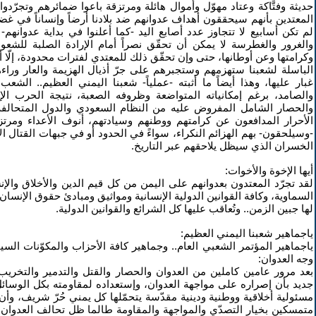
حديثة وفتَّاكة وعتاد مهوّل وأموال هائلة ومرتزقة باعوا ضمائرهم وتجرّدوا
المعتدين بأنهم سيحققون أهداف عدوانهم ضد بلادنا أرضاً وإنساناً في غ
لم تكن أسابيع لا تتجاوز عدد أصابع اليد -كما أعلنوا في بداية عدوانهم-
والغرور والغطرسة لا يمكن أن تحقّق نصراً أمام الإرادة الصلبة للشع
وكرامتها وعن أوطانها، حتى وإن تحقّق ذلك للمعتدي لفترات محدودة، إلّا أن
الباسلة لشعبنا ستهزمهم وستجبرهم على جرّ أذيال الهزيمة والعار وراءه
غبار عليها، وهذا أيضاً ما أثبته -عملياً- شعبنا اليمني العظيم.. الشعب
والصامد، برغم إمكانياته المتواضعة وظروفه الصعبة، نتيجة الحرب الإ
والحصار الشامل المفروض عليه من النظام السعودي والدول المتحالفة 
الأحرار المدافعون عن كرامتهم ووطنهم وسيادتهم، أنوف الأعداء ومرتز
-وسيلحقون- بهم الهزائم النكراء، سواءً في الحدود أو في جبهات القتال 
الخسران الذي سيظل يلاحقهم عبر التاريخ.
أيها الإخوة والأخوات:
لقد تجرّد المعتدون بعدوانهم على اليمن من كل قيم الدين والأخلاق والإن
السماوية، وكافة القوانين الدولية الإنسانية ومواثيق ومبادئ حقوق الإنسان
لها جبين الزمن.. وتُعاقب عليها كل الشرائع والقوانين الدولية.
ياجماهير شعبنا اليمني العظيم:
ياجماهير المؤتمر الشعبي العام.. وجماهير كافة الأحزاب والمكوّنات الس
وجه العدوان:
بعد مرور عامين كاملين من العدوان والحصار والقتل والتدمير والتخريب
جديد بأن إصراره على مواجهة العدوان، وإستعداده لمقاومته بكل الوسائل 
مسئولية أخلاقية ووطنية ودينية مقدّسة يتحمّلها كل يمني حُرّ شريف، وأن
متمسكين بخيار التصدّي والمواجهة والمقاومة طالما ظل تحالف العدوان -