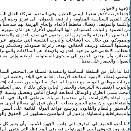
الإخوة والأخوات:
أجدها فرصة لأدعو شعبنا اليمني العظيم، وفي المقدمة شركاء العمل الس
وكل القوى السياسية المقاومة والرافضة للعدوان، إلى تعزيز وحدة الجب
والكلمة والموقف، لإفشال مخطط الأعداء، وإلحاق الهزيمة بهم سياسياً وع
من الصمود والثبات، فصمودكم -أيها اليمانيون الأحرار- هو الذي سيهزم ال
للمندسين والمرتزقة والمرتهنين الذين يقفون في صف العدوان والمتنفعي
وصمودكم، من خلال بث الإشاعات والحرب النفسية التي يشنونها عبر م
وتضليلها المتعمّد وتزييف الحقائق، بهدف زعزعة صمودكم وصلابتكم ومعن
الخطاب الإعلامي في مواجهة العدوان، والإبتعاد عن المناكفات والمهاترا
الصغائر، وأن يرتقي الجميع إلى مستوى المسئولية الوطنية وإلى مستو
العدوان والحصار على بلادنا..
كما أننا نأمل من السلطة السياسية والتنفيذية الممثلة في المجلس السيا
الوطني إعطاء الأولوية لمعالجة الأوضاع العامة في البلاد وخاصة في 
مرتبات موظفي الدولة، مع تقديرنا لما تمرّ به الدولة من صعوبات إقتص
والحرب الإقتصادية الشرسة، والحصار الجائر، ولكن ذلك لا يعفي السلطة
البحث بشتى الطرق والوسائل لمعالجة أوضاع الناس وتحصيل وتنمية الإير
من الوفاء بالإلتزامات وفي مقدمتها مرتبات موظفي الدولة في الق
والمتقاعدين، وأن يضع الجميع مصلحة الوطن فوق أي مصالح أخرى مهما 
بالدستور والنظام والقانون، وترسيخ قواعد الدولة القائمة على أسس 
والديمقراطية والمساواة، بإعتبار أن المواطنين متساوون في الحقوق والو
كما أدعو الجميع إلى الوقوف إلى جانب الأجهزة الأمنية، وأن يعتبر ك
قريته ومدينته وفي الحي الذي يتواجد فيه وفي المحافظة التي ينتمي إليها