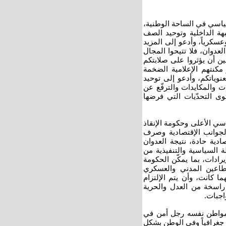
ياسي في الساحة الوطنية،
هة الداخلية وتوحيد الصف
سكرياً، وأدعو إلى المزيد
عدوان، فلا تتيحوا المجال
ن أن يؤثروا على صلابتكم
كنتهم الإعلامية الضخمة
وياتكم، وأدعو إلى توحيد
ت والمكايدات والترفّع عن
ى التحدّيات التي فرضها
سي الأعلى وحكومة الإنقاذ
الجوانب الإقتصادية وصرف
ادية حادة، نتيجة العدوان
 السياسية والتنفيذية من
ادات، بما يمكّن الحكومة
طاعين المدني والعسكري
كانت، وأن يتم الإلتزام
راسخة من العدل والحرية
اجبات.
ل مواطن نفسه رجل أمن في
 جغرافياً وفي الوطن بشكل