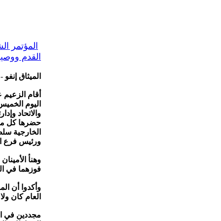
المؤتمر ال
القدم ووصي
الميثاق إنفو
-
أقام الزعيم 
اليوم الخميس
حضرها كل من 
الخارجية سلط
ورئيس فرع ال
وهنأ الأمينا
فوزهما في ال
وأكدوا أن الم
العام كان ولا
مجددين في ال