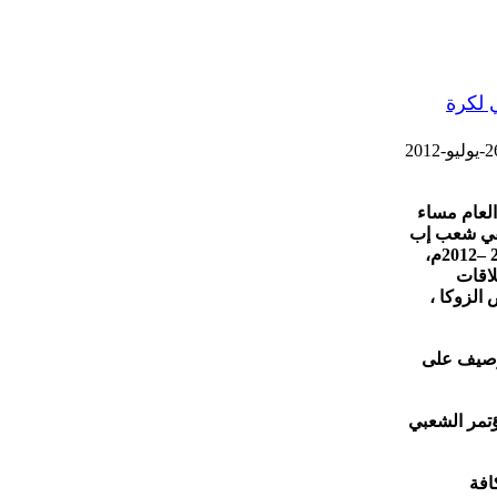
 لكرة
العام مساء
يقي شعب إب
والاتحاد وإدارتي الناديين الفائزين بلقب بطولة الدوري والوصافة للموسم الحالي 2011 –2012م،
لاقات
الزوكا ،
لوصيف على
ؤتمر الشعبي
افة